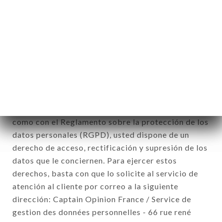
de la inscripción al boletín de noticias.
Datos recogidos con el fin de enviar ofertas
comerciales relativas a la marca RAMEN
KATSUYA. Los datos recogidos podrán ser
tratados por el conjunto de las filiales y subfiliales
de la sociedad.
De conformidad con la ley Informática y Libertad
del 6 de enero de 1978 y modificada en 2004, así
como con el Reglamento sobre la protección de los
datos personales (RGPD), usted dispone de un
derecho de acceso, rectificación y supresión de los
datos que le conciernen. Para ejercer estos
derechos, basta con que lo solicite al servicio de
atención al cliente por correo a la siguiente
dirección: Captain Opinion France / Service de
gestion des données personnelles - 66 rue rené