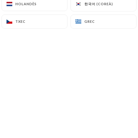
한국어 (COREÀ)
한국어 (COREÀ)
HOLANDÈS
HOLANDÈS
TXEC
TXEC
GREC
GREC