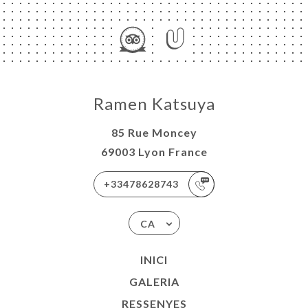
Ramen Katsuya
85 Rue Moncey
69003 Lyon France
+33478628743
CA
INICI
GALERIA
RESSENYES