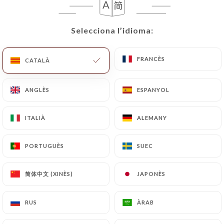
Selecciona l’idioma:
Selecciona l’idioma:
FRANCÈS
FRANCÈS
CATALÀ
CATALÀ
ANGLÈS
ANGLÈS
ESPANYOL
ESPANYOL
ITALIÀ
ITALIÀ
ALEMANY
ALEMANY
PORTUGUÈS
PORTUGUÈS
SUEC
SUEC
简体中文 (XINÈS)
简体中文 (XINÈS)
JAPONÈS
JAPONÈS
RUS
RUS
ÀRAB
ÀRAB