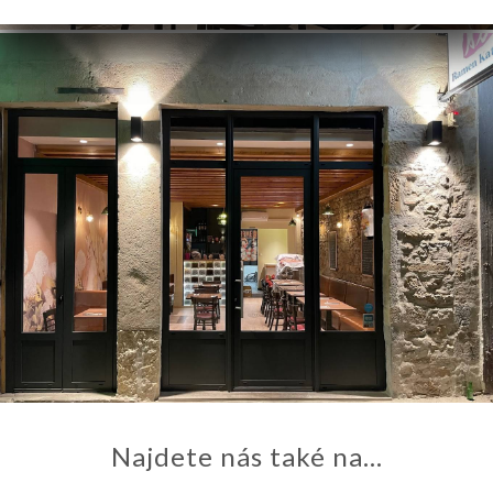
Najdete nás také na...