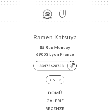
Ramen Katsuya
85 Rue Moncey
69003 Lyon France
+33478628743
CS
DOMŮ
GALERIE
RECENZE