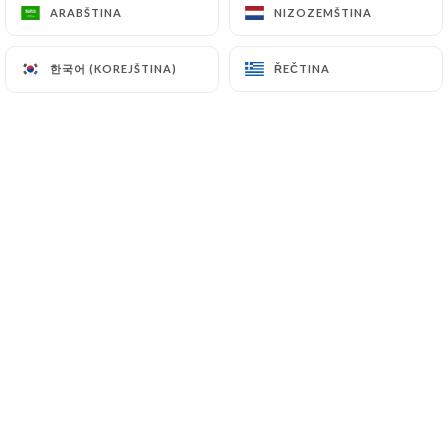
ARABŠTINA
ARABŠTINA
NIZOZEMŠTINA
NIZOZEMŠTINA
한국어 (KOREJŠTINA)
한국어 (KOREJŠTINA)
ŘEČTINA
ŘEČTINA