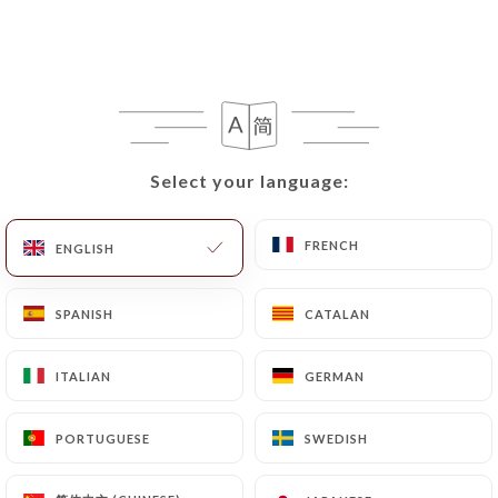
Select your language:
Select your language:
FRENCH
FRENCH
208 REVIEW
ENGLISH
ENGLISH
RESTAURANT JAPONAIS
SPANISH
SPANISH
CATALAN
CATALAN
85 Rue Moncey
69003 Lyon France
ITALIAN
ITALIAN
GERMAN
GERMAN
PORTUGUESE
PORTUGUESE
SWEDISH
SWEDISH
Who are we?