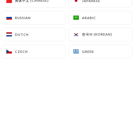
简体中文 (CHINESE)
简体中文 (CHINESE)
JAPANESE
JAPANESE
RUSSIAN
RUSSIAN
ARABIC
ARABIC
Bienvenue chez Ramen Katsuya! Nous
sommes un nouveau restaurant de
한국어 (KOREAN)
한국어 (KOREAN)
DUTCH
DUTCH
ramen japonais situé à 85 rue moncey.
CZECH
CZECH
GREEK
GREEK
Nos nouilles fraîches sont fabriquées
par notre propre machine, nous avons 2
type de nouille pour le montant: fine et
moyenne.
Elles sont fabriquées à partir de la
farine biologique.
Nous sommes spécialisés dans les plats
de nouilles et nous sommes fiers de