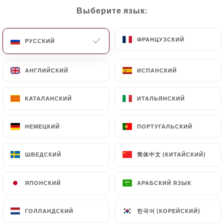
Выберите язык:
Выберите язык:
RU
МЕНЮ
ФРАНЦУЗСКИЙ
ФРАНЦУЗСКИЙ
РУССКИЙ
РУССКИЙ
АНГЛИЙСКИЙ
АНГЛИЙСКИЙ
ИСПАНСКИЙ
ИСПАНСКИЙ
/
ГЛАВНАЯ СТРАНИЦА
СВЯЗАТЬСЯ С НАМИ
КАТАЛАНСКИЙ
КАТАЛАНСКИЙ
ИТАЛЬЯНСКИЙ
ИТАЛЬЯНСКИЙ
Связаться С Нами
НЕМЕЦКИЙ
НЕМЕЦКИЙ
ПОРТУГАЛЬСКИЙ
ПОРТУГАЛЬСКИЙ
简体中文 (КИТАЙСКИЙ)
简体中文 (КИТАЙСКИЙ)
ШВЕДСКИЙ
ШВЕДСКИЙ
ЯПОНСКИЙ
ЯПОНСКИЙ
АРАБСКИЙ ЯЗЫК
АРАБСКИЙ ЯЗЫК
Ramen Katsuya
한국어 (КОРЕЙСКИЙ)
한국어 (КОРЕЙСКИЙ)
ГОЛЛАНДСКИЙ
ГОЛЛАНДСКИЙ