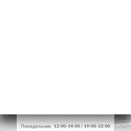
Я
ЦА
ИРОВАТЬ
ЗАТЬ
ЕРЕЯ
ЫВЫ
НЮ
ЬСЯ С
85 Rue Moncey
69003 Lyon France
Понедельник
12:00-14:00 / 19:00-22:00