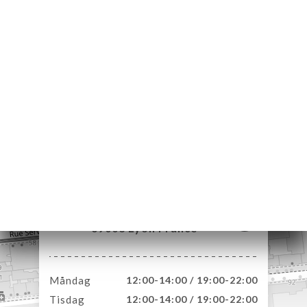
EM
KA
TÄLL
LERI
ÖMEN
NY
TAKT
85 Rue Moncey
69003 Lyon France
Måndag
12:00-14:00 / 19:00-22:00
Tisdag
12:00-14:00 / 19:00-22:00