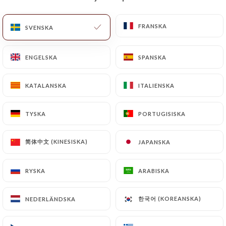
SV
MENY
FRANSKA
FRANSKA
SVENSKA
SVENSKA
ENGELSKA
ENGELSKA
SPANSKA
SPANSKA
KATALANSKA
KATALANSKA
ITALIENSKA
ITALIENSKA
/
HEM
KONTAKT
Kontakt
TYSKA
TYSKA
PORTUGISISKA
PORTUGISISKA
简体中文 (KINESISKA)
简体中文 (KINESISKA)
JAPANSKA
JAPANSKA
RYSKA
RYSKA
ARABISKA
ARABISKA
한국어 (KOREANSKA)
한국어 (KOREANSKA)
NEDERLÄNDSKA
NEDERLÄNDSKA
Ramen Katsuya