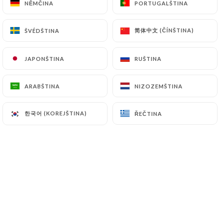
NĚMČINA
NĚMČINA
PORTUGALŠTINA
PORTUGALŠTINA
简体中文 (ČÍNŠTINA)
简体中文 (ČÍNŠTINA)
ŠVÉDŠTINA
ŠVÉDŠTINA
Hodnotil uživatel Baptiste L.
B
5/5
JAPONŠTINA
JAPONŠTINA
RUŠTINA
RUŠTINA
La salle est agréable, le service rapide et la
nourriture délicieuse ! Je prends toujours
ARABŠTINA
ARABŠTINA
NIZOZEMŠTINA
NIZOZEMŠTINA
le ramen Sakana et le bouillon est très
parfumé et délicat. Une pépite !
한국어 (KOREJŠTINA)
한국어 (KOREJŠTINA)
ŘEČTINA
ŘEČTINA
05/07/2026
•
09:07
Hodnotil uživatel Emelyne B.
E
5/5
Service rapide et repas excellent je
recommande
18/05/2026
•
10:13